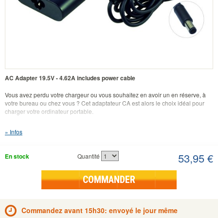
AC Adapter 19.5V - 4.62A includes power cable
Vous avez perdu votre chargeur ou vous souhaitez en avoir un en réserve, à
votre bureau ou chez vous ? Cet adaptateur CA est alors le choix idéal pour
charger votre ordinateur portable.
Caractéristiques :
Infos
AC Adapter 19.5V - 4.62A includes power cable
Entrée 110-240 V
Pièce d'origine Dell
53,95 €
En stock
Quantité
132x68x23 mm
274 gr
Garantie de 2 ans !
COMMANDER
Convient à :
De nombreux types d’ordinateurs portables utilisent le même chargeur. Cela
peut bien sûr porter à confusion. Si vous avez suivi notre plan par étapes, vous
Commandez avant 15h30: envoyé le jour même
pouvez être sûr d'avoir choisi le chargeur correct.