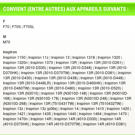
CONVIENT (ENTRE AUTRES) AUX APPAREILS SUIVANTS :
Vous souhaitez faire vérifier votre choix ou vous n'êtes pas sûr d'avoir choisi le
bon modèle ? Alors n'hésitez pas à nous
contacter
!
F
F70
|
F70S
|
F70SL
M
M70
Inspiron
Inspiron 1150
|
Inspiron 11z
|
Inspiron 13
|
Inspiron 1318
|
Inspiron 1320
|
Inspiron 1320n
|
Inspiron 1370
|
Inspiron 13R
|
Inspiron 13R (3010-D261)
|
Inspiron 13R (3010-D330)
|
Inspiron 13R (3010-D348)
|
Inspiron 13R (3010-
D370HK)
|
Inspiron 13R (3010-D370TW)
|
Inspiron 13R (3010-D381)
|
Inspiron
13R (3010-D430)
|
Inspiron 13R (3010-D438)
|
Inspiron 13R (3010-D448)
|
Inspiron 13R (3010-D448LR)
|
Inspiron 13R (3010-D460HK)
|
Inspiron 13R
(3010-D460TW)
|
Inspiron 13R (3010-D480)
|
Inspiron 13R (3010-D520)
|
Inspiron 13R (N3010)
|
Inspiron 13R (N3010D-148)
|
Inspiron 13R (N3010D-
168)
|
Inspiron 13R (N3010D-178)
|
Inspiron 13R (N3010D-248)
|
Inspiron 13R
(N3010D-268)
|
Inspiron 13R (T510431TW)
|
Inspiron 13R (T510432TW)
|
Inspiron 13z
|
Inspiron 13z (p06s)
|
Inspiron 14
|
Inspiron 1410
|
Inspiron 1420
|
Inspiron 1421
|
Inspiron 1435
|
Inspiron 1440
|
Inspiron 1464
|
Inspiron 1470
|
Inspiron 1470n
|
Inspiron 14R
|
Inspiron 14R (4010-D330)
|
Inspiron 14R
(4010-D370HK)
|
Inspiron 14R (4010-D370TW)
|
Inspiron 14R (4010-D381)