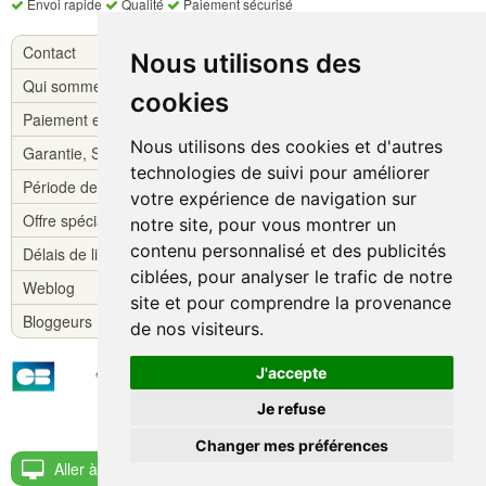
Envoi rapide
Qualité
Paiement sécurisé
Contact
Nous utilisons des
Qui sommes-nous ?
cookies
Paiement et livraison
Nous utilisons des cookies et d'autres
Garantie, S.A.V.
technologies de suivi pour améliorer
Période de réflexion
votre expérience de navigation sur
Offre spéciale !
notre site, pour vous montrer un
contenu personnalisé et des publicités
Délais de livraison
ciblées, pour analyser le trafic de notre
Weblog
site et pour comprendre la provenance
Bloggeurs
de nos visiteurs.
J'accepte
Je refuse
Copyright © Batteries-online.fr 2026
Mentions légales
-
Conditions générales de vente
Changer mes préférences
Aller à la version bureau